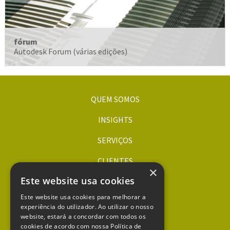
fórum
Autodesk Forum (várias edições)
QUEM SOMOS
INSIGHTS
SERVIÇOS
CLIENTES
×
Este website usa cookies
ORÇAMENTOS
Este website usa cookies para melhorar a
CONTACTOS
experiência do utilizador. Ao utilizar o nosso
website, estará a concordar com todos os
dqa.pt
cookies de acordo com nossa Política de