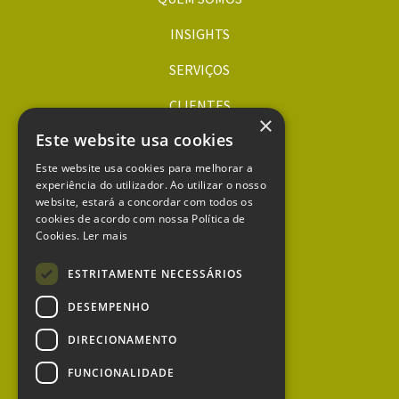
INSIGHTS
SERVIÇOS
CLIENTES
×
Este website usa cookies
ORÇAMENTOS
Este website usa cookies para melhorar a
CONTACTOS
experiência do utilizador. Ao utilizar o nosso
website, estará a concordar com todos os
dqa.pt
cookies de acordo com nossa Política de
xtend.pt
Cookies.
Ler mais
mapa do site
política de privacidade
ESTRITAMENTE NECESSÁRIOS
política de cookies
DESEMPENHO
Página
Página
do
do
DIRECIONAMENTO
Instagram
linkedin
FUNCIONALIDADE