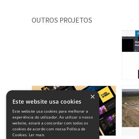
OUTROS PROJETOS
responsive design
Clínica de Saúde Mental
×
webs
Espec
Este website usa cookies
equip
Este website usa cookies para melhorar a
experiência do utilizador. Ao utilizar o nosso
website, estará a concordar com todos os
cookies de acordo com nossa Política de
Cookies.
Ler mais