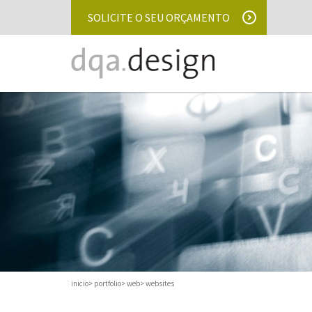
SOLICITE O SEU ORÇAMENTO
inicio
portfolio
web
websites