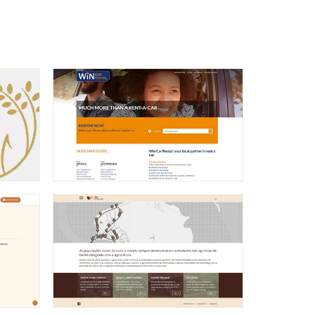
responsive design
Win Car Rental