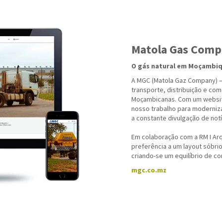
Matola Gas Com
O gás natural em Moçambiq
A MGC (Matola Gaz Company) –
transporte, distribuição e com
Moçambicanas. Com um websit
nosso trabalho para moderniza
a constante divulgação de not
Em colaboração com a RM I Arq
preferência a um layout sóbri
criando-se um equilíbrio de c
mgc.co.mz