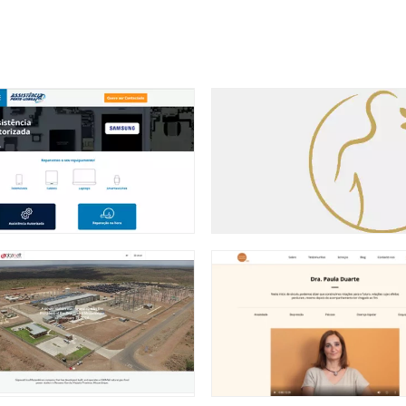
ite
website
ialista em reparações em
Lezen
amentos móveis.