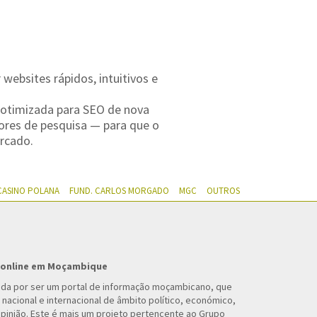
ebsites rápidos, intuitivos e
 otimizada para SEO de nova
ores de pesquisa — para que o
rcado.
CASINO POLANA
FUND. CARLOS MORGADO
MGC
OUTROS
o online em Moçambique
ida por ser um portal de informação moçambicano, que
 nacional e internacional de âmbito político, económico,
 opinião. Este é mais um projeto pertencente ao Grupo