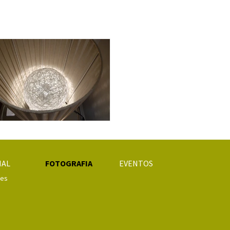
ço e ambiente
ca de Saúde Mental do Porto
IAL
FOTOGRAFIA
EVENTOS
ões