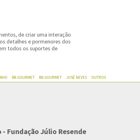
ntos, de criar uma interação
 os detalhes e pormenores dos
s em todos os suportes de
ENHO
BB GOURMET
BB GOURMET
JOSÉ NEVES
OUTROS
 - Fundação Júlio Resende