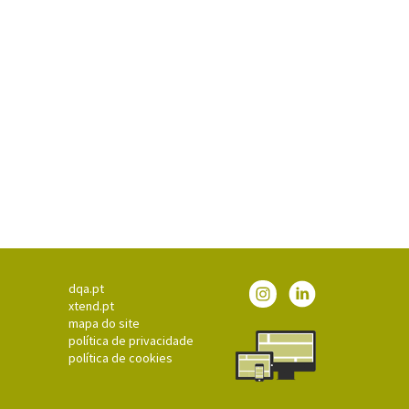
Página
Página
dqa.pt
do
do
xtend.pt
Instagram
linkedin
mapa do site
política de privacidade
política de cookies