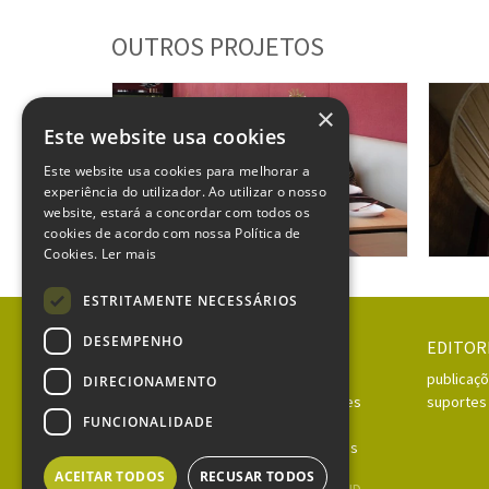
OUTROS PROJETOS
×
Este website usa cookies
Este website usa cookies para melhorar a
experiência do utilizador. Ao utilizar o nosso
website, estará a concordar com todos os
cookies de acordo com nossa Política de
Cookies.
Ler mais
ESTRITAMENTE NECESSÁRIOS
espaço e ambiente
espa
Bull & Bear Restaurant
Clíni
DESEMPENHO
IDENTIDADE
WEB
EDITOR
corporativa
websites
publicaç
DIRECIONAMENTO
evento | produto
landing pages
suportes
FUNCIONALIDADE
marketing
redes sociais
ACEITAR TODOS
RECUSAR TODOS